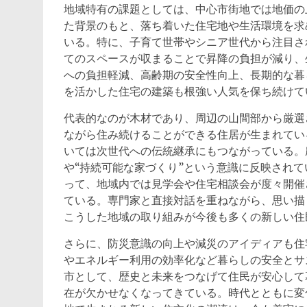
地域特有の課題としては、中心市街地では地価の
た背景のもと、落ち着いた住宅地や生活環境を求
いる。特に、子育て世帯やシニア世代から注目さ
てのスペースが収まることで昇降の負担が減り、
への負担軽減、高齢期の安全性向上、長期的な暮
を活かした住宅の建築も根強い人気を保ち続けて
代表的なのが木材であり、周辺の山間部から厳選
ながら住み続けることができる住居が生まれてい
いては次世代への伝統継承にもつながっている。
や“持続可能な家づくり”という意識に反映され
って、地域内では見学会や住宅相談会が度々開催
ている。専門家と直接対話を重ねながら、思い描
こうした地域の取り組みが今後も多くの新しい住
さらに、防災意識の向上や減災のアイディアも住
やエネルギー利用の効率化など暮らしの安全とサ
市として、歴史と未来をつなげて住民が安心して
在が欠かせなくなってきている。時代とともに変