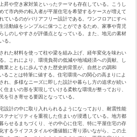
上昇や空き家対策といったテーマも存在している。こうし
めて市内外の転入者が平屋住宅を希望するケースが増えて
れているのがバリアフリー設計である。ワンフロアにすべ
生活動線をシンプルに保つことができるため、家事や育児
らしのしやすさが評価点となっている。また、地元の素材
いる。
された材料を使って柱や梁を組み上げ、経年変化を味わい
る。これにより、環境負荷の低減や地域経済への貢献、し
農業とともに歩んできた歴史的背景が、自然との調和
ていることは特筆に値する。住宅環境への関心の高まりによ
され、多様なニーズに即した設計や暮らし方の追求が続い
く住まいの形を実現していける柔軟な環境が整っており、
民を引き寄せる要因となっている。
宅設計の中に取り入れられるようになっており、耐震性能
ステナビリティを重視した住まいが浸透している。地方都
暮らせるまちづくり、その中心に住宅、特に平屋住宅の存
化するライフスタイルや価値観に寄り添いながら、この土