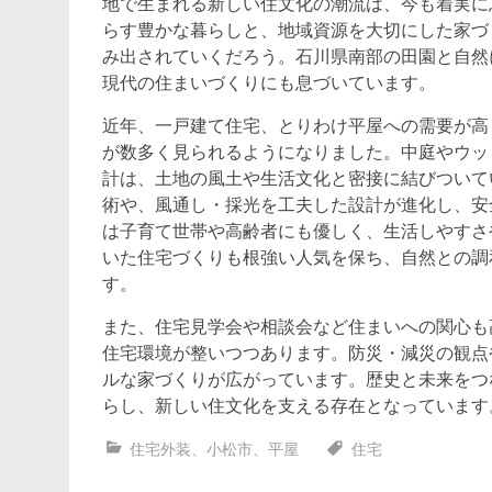
地で生まれる新しい住文化の潮流は、今も着実に
らす豊かな暮らしと、地域資源を大切にした家づ
み出されていくだろう。石川県南部の田園と自然
現代の住まいづくりにも息づいています。
近年、一戸建て住宅、とりわけ平屋への需要が高
が数多く見られるようになりました。中庭やウッ
計は、土地の風土や生活文化と密接に結びついて
術や、風通し・採光を工夫した設計が進化し、安
は子育て世帯や高齢者にも優しく、生活しやすさ
いた住宅づくりも根強い人気を保ち、自然との調
す。
また、住宅見学会や相談会など住まいへの関心も
住宅環境が整いつつあります。防災・減災の観点
ルな家づくりが広がっています。歴史と未来をつ
らし、新しい住文化を支える存在となっています
住宅外装
、
小松市
、
平屋
住宅