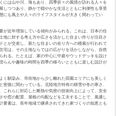
くには山や川、海もあり、四季折々の風情が訪れる人々を
展しつつあり、静かで穏やかな生活とともに利便性も享受
態にも風土や人々のライフスタイルが大きく関わってい
要が近年増加している傾向がみられる。これは、日本の住
土地に対する考え方や広さを活かした住まい作りが注目さ
ドとが交差し、新たな住まいの在り方への模索が行われて
住宅は、その土地ならではの広がりを活かしながら、自然
られる。たとえば、家の中心に中庭やウッドデッキを設け
団らんや趣味の時間を四季の移ろいとともに楽しむ設計が
よく馴染み、市街地から少し離れた田園エリアにも美しく
と密接に関わっている。北陸地方特有の積雪や冬の寒さ、
、これらに対応した断熱や気密の技術向上によって、安全
さや窓の配置、屋根の勾配などを工夫することで、風通し
計要素は、長年地域で継承されてきた家づくりの知恵とも