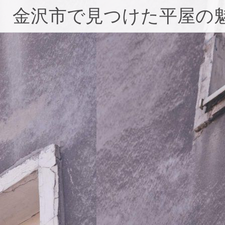
コ
金沢市で見つけた平屋の
ン
テ
ン
ツ
へ
ス
キ
ッ
プ