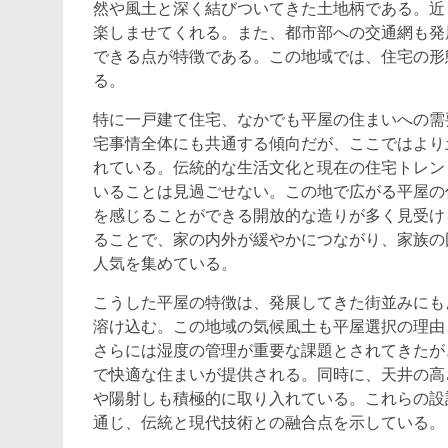
然や風土と深く結びついてきた土地柄である。近
楽しませてくれる。また、都市部への交通網も発
できる点が特徴である。この地域では、住宅の形
る。
特に一戸建て住宅、なかでも平屋の住まいへの需
宅事情全体にも共通する傾向だが、ここではより
れている。伝統的な生活文化と現在の住宅トレン
いることは見過ごせない。この地で広がる平屋の
を感じることができる開放的な造りが多く見受け
ることで、家の内外が緩やかにつながり、家族の
人気を集めている。
こうした平屋の特徴は、発展してきた街並みにも
溶け込む。この地域の気候風土も平屋選択の理由
さらには湿度の管理が重要な課題とされてきたが
で快適な住まいが提供される。同時に、天井の高
や陽射しも積極的に取り入れている。これらの設
通じ、伝統と現代技術との融合点を示している。