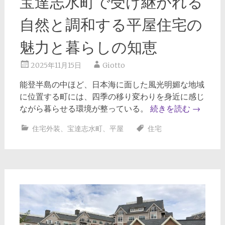
宝達志水町で受け継がれる
自然と調和する平屋住宅の
魅力と暮らしの知恵
2025年11月15日
Giotto
能登半島の中ほど、日本海に面した風光明媚な地域
に位置する町には、四季の移り変わりを身近に感じ
ながら暮らせる環境が整っている。
続きを読む
→
住宅外装
、
宝達志水町
、
平屋
住宅