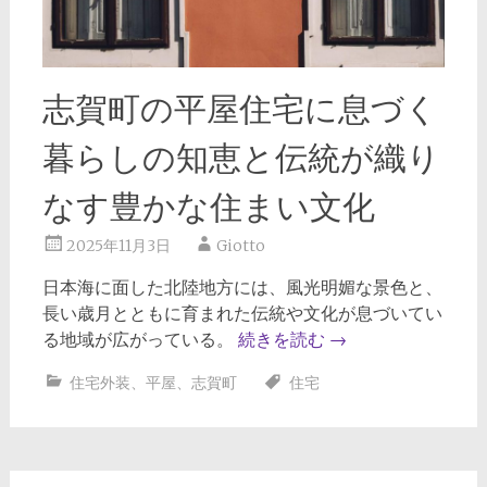
志賀町の平屋住宅に息づく
暮らしの知恵と伝統が織り
なす豊かな住まい文化
2025年11月3日
Giotto
日本海に面した北陸地方には、風光明媚な景色と、
長い歳月とともに育まれた伝統や文化が息づいてい
る地域が広がっている。
続きを読む
→
住宅外装
、
平屋
、
志賀町
住宅