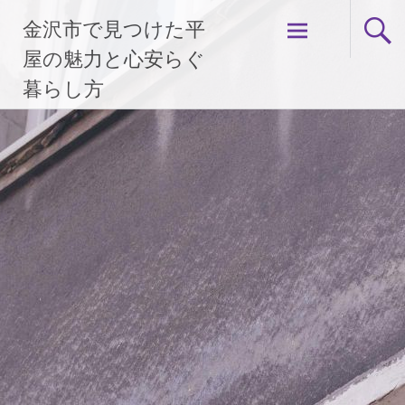
コ
金沢市で見つけた平
ン
テ
屋の魅力と心安らぐ
ン
暮らし方
ツ
へ
ス
キ
ッ
プ