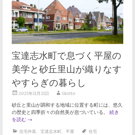
宝達志水町で息づく平屋の
美学と砂丘里山が織りなす
やすらぎの暮らし
2025年11月21日
Giotto
砂丘と里山が調和する地域に位置する町には、悠久
の歴史と四季折々の自然美が息づいている。
続き
を読む
→
住宅外装
、
宝達志水町
、
平屋
住宅