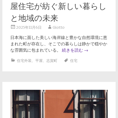
屋住宅が紡ぐ新しい暮らし
と地域の未来
2025年11月6日
Giotto
日本海に面した美しい海岸線と豊かな自然環境に恵
まれた町が存在し、そこでの暮らしは静かで穏やか
な雰囲気に包まれている。
続きを読む
→
住宅外装
、
平屋
、
志賀町
住宅